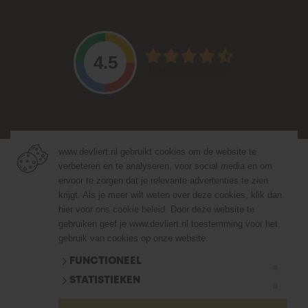
4.5
Bekijk beoordelingen
www.devliert.nl gebruikt cookies om de website te
© 2026 De Vliert Sierbestrating
verbeteren en te analyseren, voor social media en om
algemene voorwaarden
ervoor te zorgen dat je relevante advertenties te zien
privacy verklaring
cookies
krijgt. Als je meer wilt weten over deze cookies, klik dan
Website ontwikkeld door Lined
en volledig geïntegreerd met Troublefree Smart Stone
hier voor
ons cookie beleid
. Door deze website te
software
gebruiken geef je www.devliert.nl toestemming voor het
gebruik van cookies op onze website.
FUNCTIONEEL
Website ontwikkeld door Lined
en volledig geïntegreerd met Troublefree Smart Stone
STATISTIEKEN
software