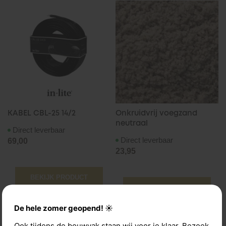
KABEL CBL-25 14/2
Onkruidvrij voegzand
neutraal
Direct leverbaar
Direct leverbaar
69,00
23,95
BEKIJK PRODUCT
BEKIJK PRODUCT
De hele zomer geopend! ☀️
Ook tijdens de bouwvak staan wij voor je klaar. Bezoek