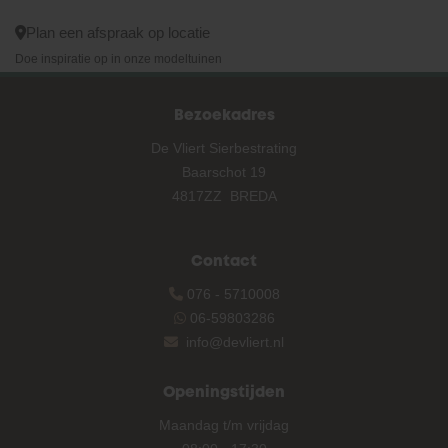
Plan een afspraak op locatie
Doe inspiratie op in onze modeltuinen
Bezoekadres
De Vliert Sierbestrating
Baarschot 19
4817ZZ BREDA
Contact
076 - 5710008
06-59803286
info@devliert.nl
Openingstijden
Maandag t/m vrijdag