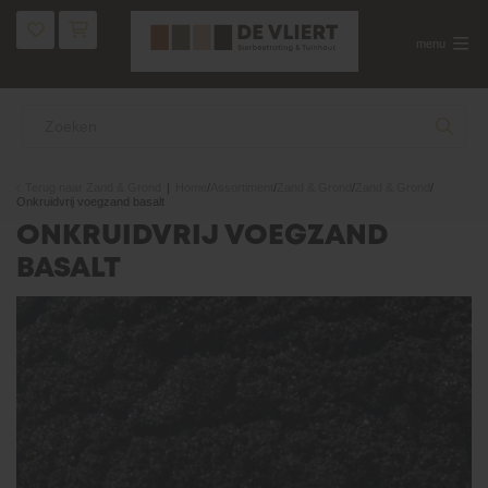
menu
Terug naar
Zand & Grond
Home
/
Assortiment
/
Zand & Grond
/
Zand & Grond
/
Onkruidvrij voegzand basalt
ONKRUIDVRIJ VOEGZAND
BASALT