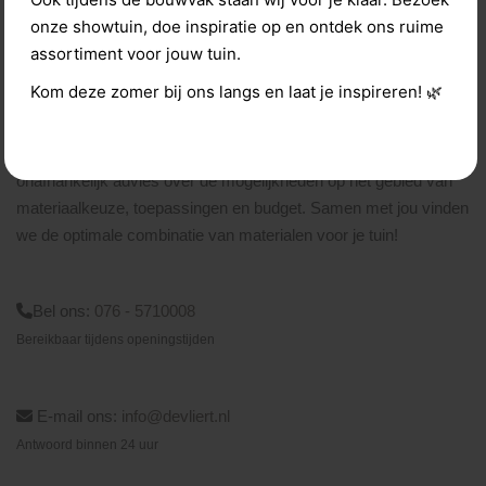
HEEFT U ADVIES NODIG?
onze showtuin, doe inspiratie op en ontdek ons ruime
Wij staan voor u klaar!
assortiment voor jouw tuin.
Kom deze zomer bij ons langs en laat je inspireren! 🌿
Bij De Vliert Sierbestrating geeft ons enthousiaste team je
onafhankelijk advies over de mogelijkheden op het gebied van
materiaalkeuze, toepassingen en budget. Samen met jou vinden
we de optimale combinatie van materialen voor je tuin!
Bel ons:
076 - 5710008
Bereikbaar tijdens openingstijden
E-mail ons:
info@devliert.nl
Antwoord binnen 24 uur